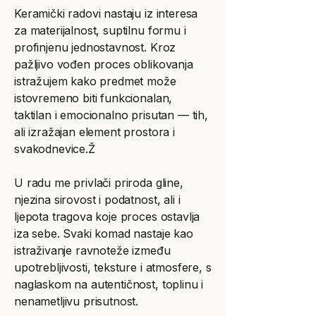
Keramički radovi nastaju iz interesa
za materijalnost, suptilnu formu i
profinjenu jednostavnost. Kroz
pažljivo vođen proces oblikovanja
istražujem kako predmet može
istovremeno biti funkcionalan,
taktilan i emocionalno prisutan — tih,
ali izražajan element prostora i
svakodnevice.Ž
U radu me privlači priroda gline,
njezina sirovost i podatnost, ali i
ljepota tragova koje proces ostavlja
iza sebe. Svaki komad nastaje kao
istraživanje ravnoteže između
upotrebljivosti, teksture i atmosfere, s
naglaskom na autentičnost, toplinu i
nenametljivu prisutnost.