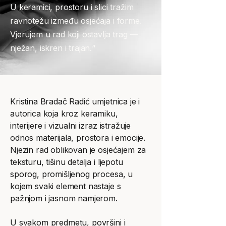
U keramici, prostoru i slici tražim
ravnotežu između osjećaja i forme.
Vjerujem u rad koji ostavlja trag —
nježan, iskren i trajan.“​
Kristina Bradač Radić umjetnica je i
autorica koja kroz keramiku,
interijere i vizualni izraz istražuje
odnos materijala, prostora i emocije.
Njezin rad oblikovan je osjećajem za
teksturu, tišinu detalja i ljepotu
sporog, promišljenog procesa, u
kojem svaki element nastaje s
pažnjom i jasnom namjerom.
U svakom predmetu, površini i