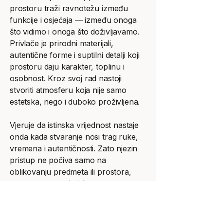
prostoru traži ravnotežu između
funkcije i osjećaja — između onoga
što vidimo i onoga što doživljavamo.
Privlače je prirodni materijali,
autentične forme i suptilni detalji koji
prostoru daju karakter, toplinu i
osobnost. Kroz svoj rad nastoji
stvoriti atmosferu koja nije samo
estetska, nego i duboko proživljena.
Vjeruje da istinska vrijednost nastaje
onda kada stvaranje nosi trag ruke,
vremena i autentičnosti. Zato njezin
pristup ne počiva samo na
oblikovanju predmeta ili prostora,
nego na stvaranju iskustva — onog
tihog, nenametljivog osjećaja sklada,
prisutnosti i povezanosti.